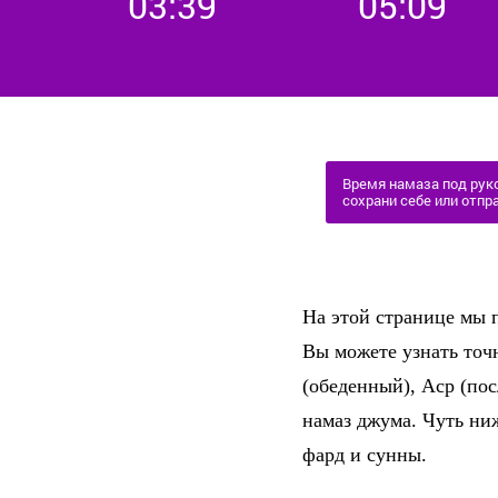
03:39
05:09
Время намаза под руко
сохрани себе или отпра
На этой странице мы п
Вы можете узнать точ
(обеденный), Аср (по
намаз джума. Чуть ни
фард и сунны.