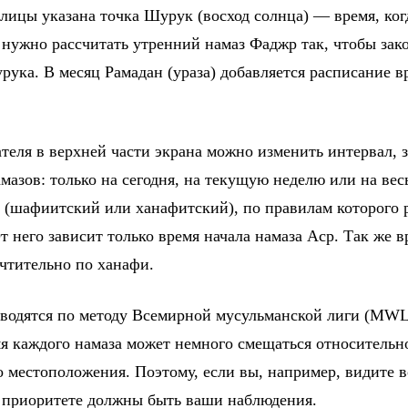
блицы указана точка Шурук (восход солнца) — время, ко
 нужно рассчитать утренний намаз Фаджр так, чтобы зако
рука. В месяц Рамадан (ураза) добавляется расписание в
еля в верхней части экрана можно изменить интервал, з
мазов: только на сегодня, на текущую неделю или на вес
 (шафиитский или ханафитский), по правилам которого 
 него зависит только время начала намаза Аср. Так же вр
чтительно по ханафи.
водятся по методу Всемирной мусульманской лиги (MWL
мя каждого намаза может немного смещаться относительн
о местоположения. Поэтому, если вы, например, видите в
в приоритете должны быть ваши наблюдения.