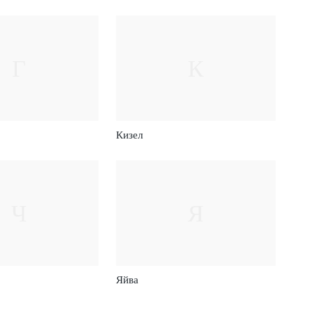
Г
К
Кизел
Ч
Я
Яйва