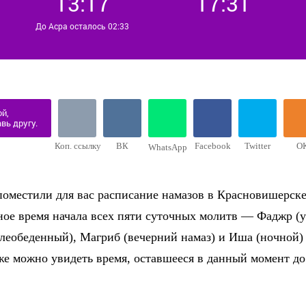
13:17
17:31
До Асра осталось 02:33
й,
вь другу.
Коп. ссылку
ВК
Facebook
Twitter
О
WhatsApp
оместили для вас расписание намазов в Красновишерске 
ное время начала всех пяти суточных молитв — Фаджр (у
слеобеденный), Магриб (вечерний намаз) и Иша (ночной)
же можно увидеть время, оставшееся в данный момент д