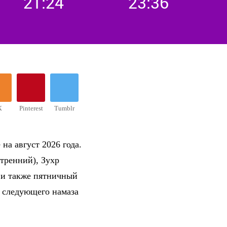
21:24
23:36
К
Pinterest
Tumblr
на август 2026 года.
тренний), Зухр
 и также пятничный
о следующего намаза