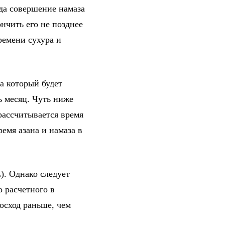
гда совершение намаза
нчить его не позднее
ремени сухура и
а который будет
ь месяц. Чуть ниже
рассчитывается время
емя азана и намаза в
). Однако следует
о расчетного в
осход раньше, чем