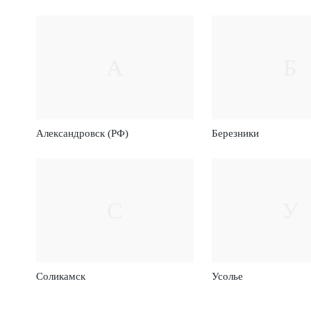
А
Б
Александровск (РФ)
Березники
С
У
Соликамск
Усолье