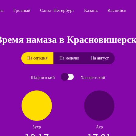
ла
Грозный
Санкт-Петербург
Казань
Каспийск
Время намаза в Красновишерск
На сегодня
На неделю
На август
Шафиитский
Ханафитский
Зухр
Аср