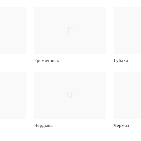
Г
Гремячинск
Губаха
Ч
Чердынь
Чермоз