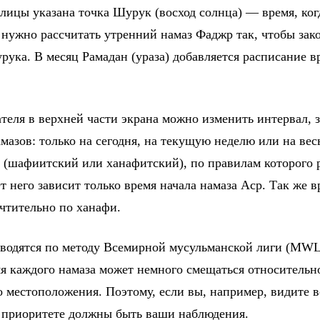
блицы указана точка Шурук (восход солнца) — время, ко
 нужно рассчитать утренний намаз Фаджр так, чтобы зако
рука. В месяц Рамадан (ураза) добавляется расписание в
еля в верхней части экрана можно изменить интервал, з
мазов: только на сегодня, на текущую неделю или на вес
 (шафиитский или ханафитский), по правилам которого 
 него зависит только время начала намаза Аср. Так же вр
чтительно по ханафи.
водятся по методу Всемирной мусульманской лиги (MWL
мя каждого намаза может немного смещаться относительн
о местоположения. Поэтому, если вы, например, видите в
в приоритете должны быть ваши наблюдения.