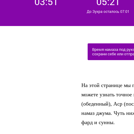
03:51
05:21
До Зухра осталось 07:01
Время намаза под руко
сохрани себе или отпра
На этой странице мы п
можете узнать точное
(обеденный), Аср (по
намаз джума. Чуть ни
фард и сунны.