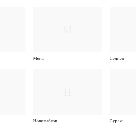
М
Мена
Седнев
Н
Новозыбков
Сураж