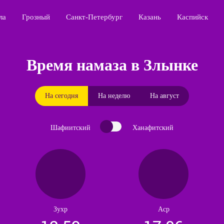
ла
Грозный
Санкт-Петербург
Казань
Каспийск
Время намаза в Злынке
На сегодня
На неделю
На август
Шафиитский
Ханафитский
Зухр
Аср