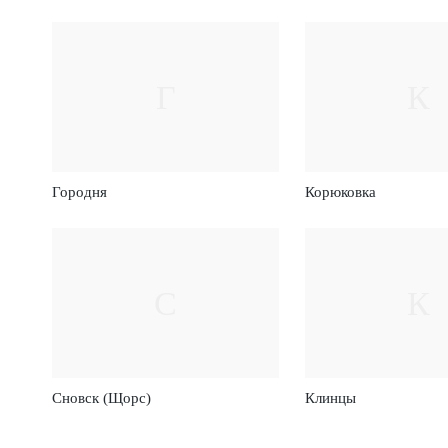
Г
К
Городня
Корюковка
С
К
Сновск (Щорс)
Клинцы