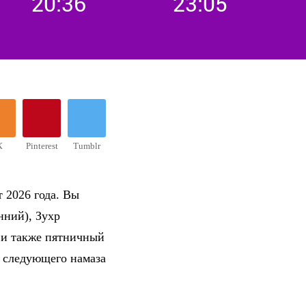
20:36
23:05
К
Pinterest
Tumblr
 2026 года. Вы
нний), Зухр
 и также пятничный
о следующего намаза