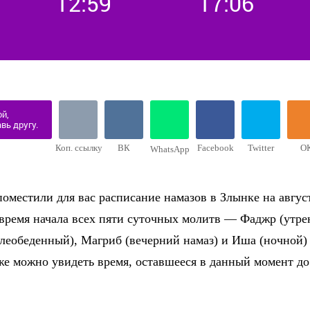
12:59
17:06
й,
вь другу.
Коп. ссылку
ВК
Facebook
Twitter
О
WhatsApp
оместили для вас расписание намазов в Злынке на август
 время начала всех пяти суточных молитв — Фаджр (утре
слеобеденный), Магриб (вечерний намаз) и Иша (ночной)
же можно увидеть время, оставшееся в данный момент д