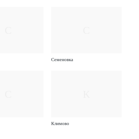
С
С
Семеновка
С
К
Климово