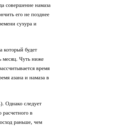
гда совершение намаза
нчить его не позднее
ремени сухура и
а который будет
ь месяц. Чуть ниже
рассчитывается время
емя азана и намаза в
). Однако следует
о расчетного в
осход раньше, чем