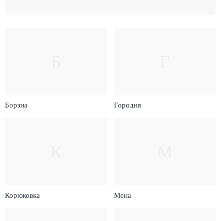
Б
Г
Борзна
Городня
К
М
Корюковка
Мена