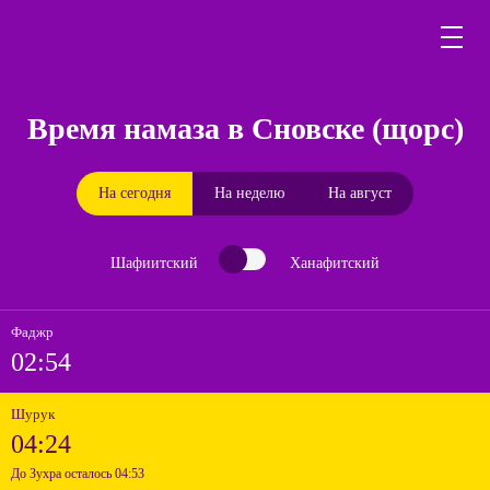
Время намаза в Сновске (щорс)
На сегодня
На неделю
На август
Шафиитский
Ханафитский
Фаджр
02:54
Шурук
04:24
До Зухра осталось 04:53