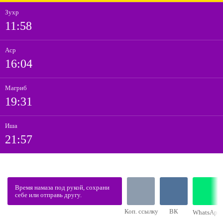
Зухр
11:58
Аср
16:04
Магриб
19:31
Иша
21:57
Время намаза под рукой, сохрани
себе или отправь другу.
Коп. ссылку
ВК
WhatsApp