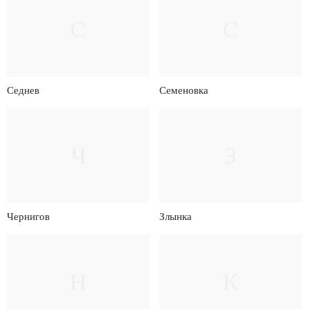
С
С
Седнев
Семеновка
Ч
З
Чернигов
Злынка
Н
К