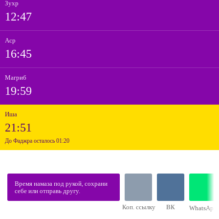
Зухр
12:47
Аср
16:45
Магриб
19:59
Иша
21:51
До Фаджра осталось 01:20
Время намаза под рукой, сохрани
себе или отправь другу.
Коп. ссылку
ВК
WhatsApp