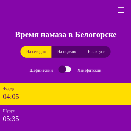
Время намаза в Белогорске
На сегодня
На неделю
На август
Шафиитский
Ханафитский
Фаджр
04:05
Шурук
05:35