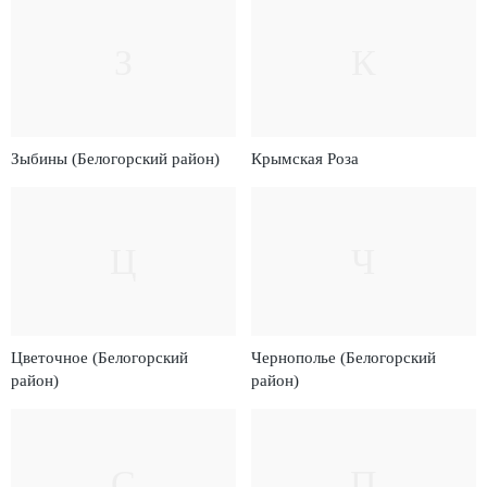
З
К
Зыбины (Белогорский район)
Крымская Роза
Ц
Ч
Цветочное (Белогорский
Чернополье (Белогорский
район)
район)
С
П