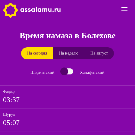
Время намаза в Болехове
На сегодня
На неделю
На август
Шафиитский
Ханафитский
Фаджр
03:37
Шурук
05:07