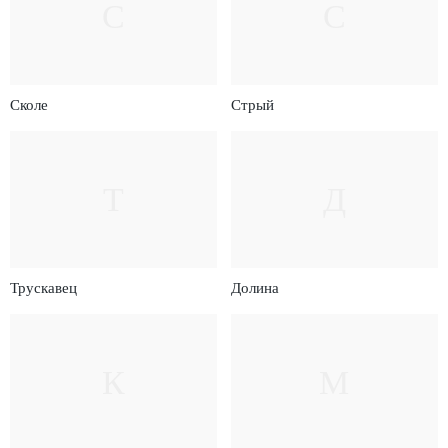
С
С
Сколе
Стрый
Т
Д
Трускавец
Долина
К
М