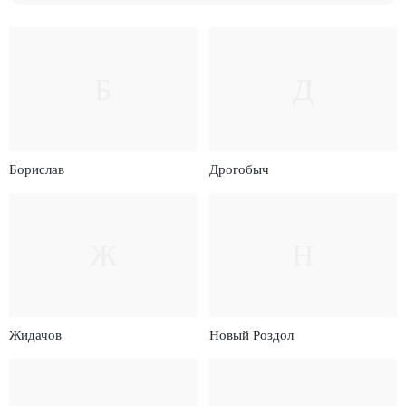
Б
Д
Борислав
Дрогобыч
Ж
Н
Жидачов
Новый Роздол