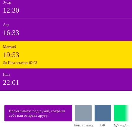
Зухр
12:30
Аср
16:33
Магриб
19:53
До Иша осталось 02:03
Иша
22:01
Время намаза под рукой, сохрани
себе или отправь другу.
Коп. ссылку
ВК
WhatsApp