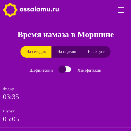
Время намаза в Моршине
На сегодня
На неделю
На август
Шафиитский
Ханафитский
Фаджр
03:35
Шурук
05:05