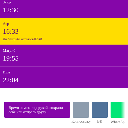
Зухр
12:30
Аср
16:33
До Магриба осталось 02:48
Магриб
19:55
Иша
22:04
Время намаза под рукой, сохрани
себе или отправь другу.
Коп. ссылку
ВК
WhatsApp