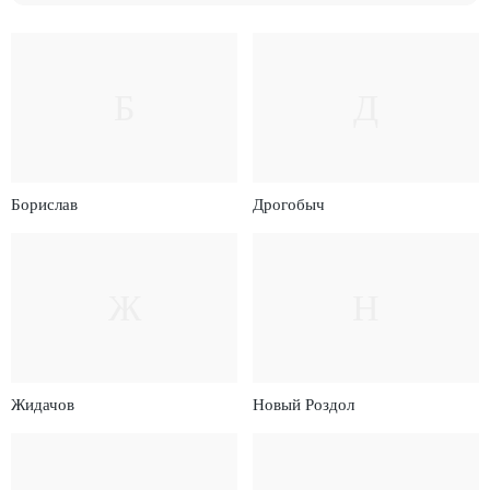
Б
Д
Борислав
Дрогобыч
Ж
Н
Жидачов
Новый Роздол