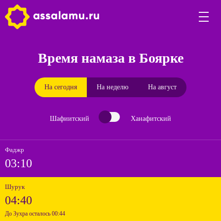
Время намаза в Боярке
На сегодня
На неделю
На август
Шафиитский
Ханафитский
Фаджр
03:10
Шурук
04:40
До Зухра осталось 00:44