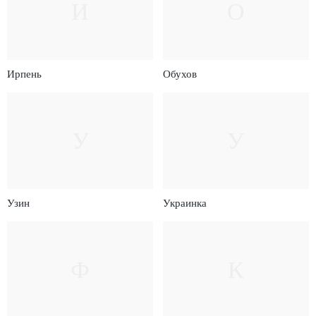
И
О
Ирпень
Обухов
У
У
Узин
Украинка
Ф
К