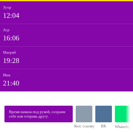
Зухр
12:04
Аср
16:06
Магриб
19:28
Иша
21:40
Время намаза под рукой, сохрани
себе или отправь другу.
Коп. ссылку
ВК
WhatsApp