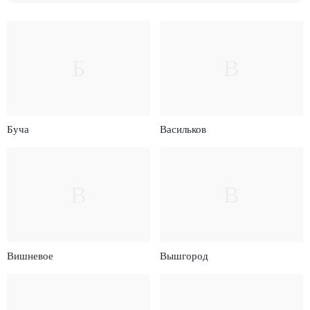
Б
В
Буча
Васильков
В
В
Вишневое
Вышгород