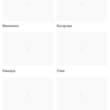
В
К
Вишневое
Кагарлык
Р
У
Ржищев
Узин
У
К