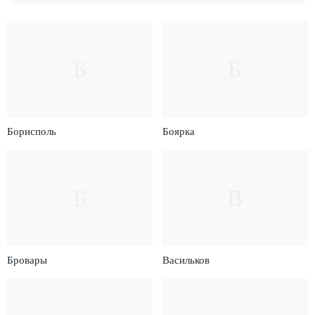
Б
Б
Борисполь
Боярка
Б
В
Бровары
Васильков