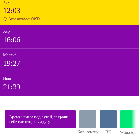
Зухр
12:03
До Асра осталось 00:39
Аср
16:06
Магриб
19:27
Иша
21:39
Время намаза под рукой, сохрани
себе или отправь другу.
Коп. ссылку
ВК
WhatsApp