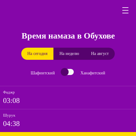
Время намаза в Обухове
На сегодня
На неделю
На август
Шафиитский
Ханафитский
Фаджр
03:08
Шурук
04:38