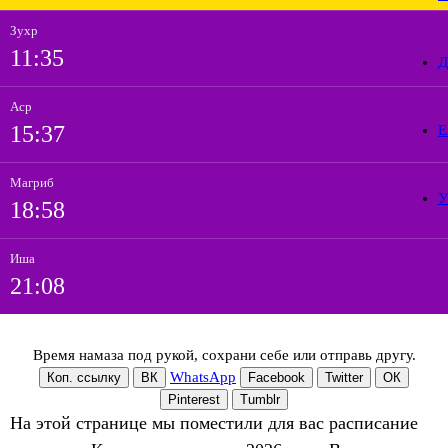
Зухр
11:35
Д
Аср
15:37
Е
Магриб
У
18:58
Иша
21:08
Время намаза под рукой, сохрани себе или отправь другу.
WhatsApp
Коп. ссылку
ВК
Facebook
Twitter
ОК
Pinterest
Tumblr
На этой странице мы поместили для вас расписание