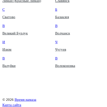
Лиман (Красный Лиман)
Славянск
С
Б
Сватово
Балаклея
В
В
Великий Бурлук
Волчанск
И
Ч
Изюм
Чугуев
В
В
Валуйки
Волоконовка
©
2026
Время намаза
Карта сайта