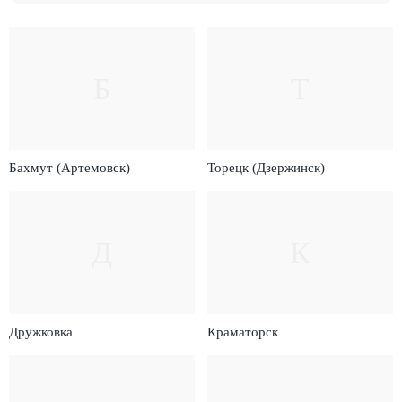
Б
Т
Бахмут (Артемовск)
Торецк (Дзержинск)
Д
К
Дружковка
Краматорск