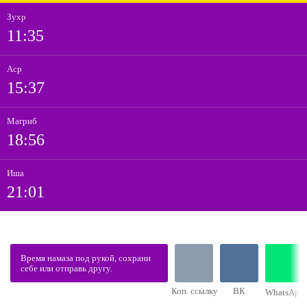
Зухр
11:35
Аср
15:37
Магриб
18:56
Иша
21:01
Время намаза под рукой, сохрани
себе или отправь другу.
Коп. ссылку
ВК
WhatsApp