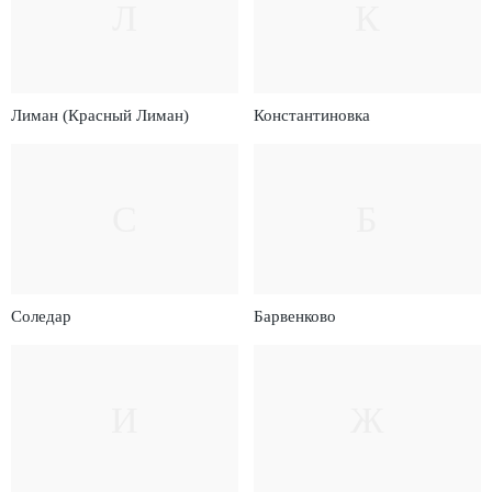
Л
К
Лиман (Красный Лиман)
Константиновка
С
Б
Соледар
Барвенково
И
Ж