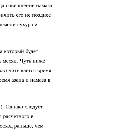
гда совершение намаза
нчить его не позднее
ремени сухура и
а который будет
ь месяц. Чуть ниже
рассчитывается время
емя азана и намаза в
). Однако следует
о расчетного в
осход раньше, чем