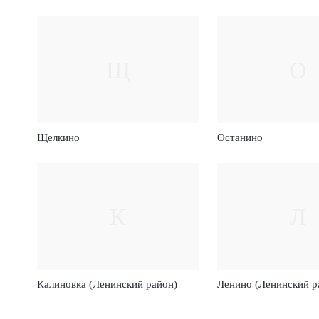
Щ
О
Щелкино
Останино
К
Л
Калиновка (Ленинский район)
Ленино (Ленинский р