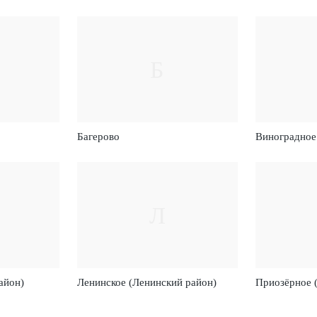
Б
Багерово
Виноградное
Л
айон)
Ленинское (Ленинский район)
Приозёрное 