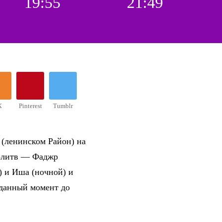
19:55
21:49
К
Pinterest
Tumblr
 (ленинском Район) на
молитв — Фаджр
) и Иша (ночной) и
 данный момент до