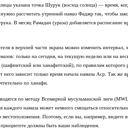
блицы указана точка Шурук (восход солнца) — время, ко
 нужно рассчитать утренний намаз Фаджр так, чтобы зако
рука. В месяц Рамадан (ураза) добавляется расписание в
еля в верхней части экрана можно изменить интервал, з
мазов: только на сегодня, на текущую неделю или на вес
 (шафиитский или ханафитский), по правилам которого 
 него зависит только время начала намаза Аср. Так же вр
чтительно по ханафи.
водятся по методу Всемирной мусульманской лиги (MWL
мя каждого намаза может немного смещаться относительн
о местоположения. Поэтому, если вы, например, видите в
в приоритете должны быть ваши наблюдения.