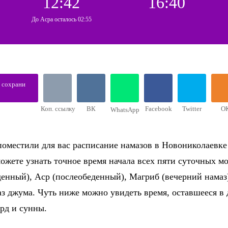
12:42
16:40
До Асра осталось 02:55
, сохрани
Коп. ссылку
ВК
Facebook
Twitter
О
WhatsApp
поместили для вас расписание намазов в Новониколаевке
 можете узнать точное время начала всех пяти суточных 
еденный), Аср (послеобеденный), Магриб (вечерний намаз
з джума. Чуть ниже можно увидеть время, оставшееся в
рд и сунны.