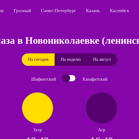
ла
Грозный
Санкт-Петербург
Казань
Каспийск
аза в Новониколаевке (ленинс
На сегодня
На неделю
На август
Шафиитский
Ханафитский
Зухр
Аср