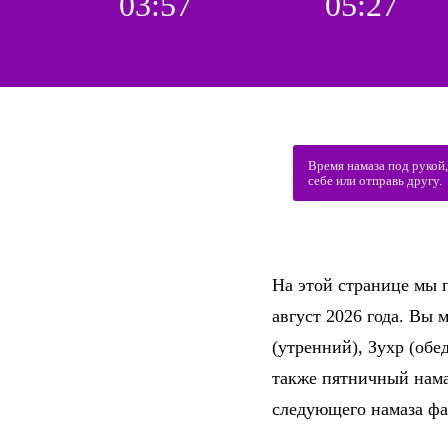
03:57
05:27
Время намаза под рукой
себе или отправь другу.
На этой странице мы 
август 2026 года. Вы
(утренний), Зухр (об
также пятничный нама
следующего намаза фа