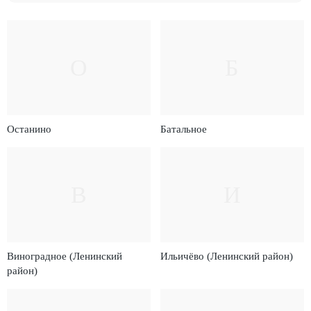
О
Б
Останино
Батальное
В
И
Виноградное (Ленинский
Ильичёво (Ленинский район)
район)