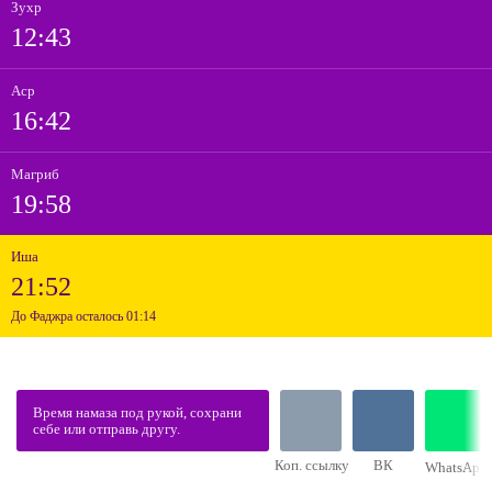
Зухр
12:43
Аср
16:42
Магриб
19:58
Иша
21:52
До Фаджра осталось 01:14
Время намаза под рукой, сохрани
себе или отправь другу.
Коп. ссылку
ВК
WhatsApp