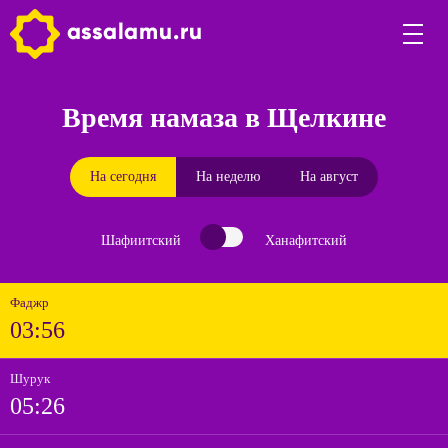
Время намаза в Щелкине
На сегодня
На неделю
На август
Шафиитский
Ханафитский
Фаджр
03:56
Шурук
05:26