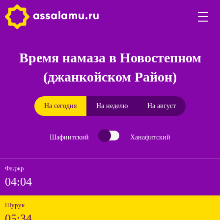
Время намаза в Новостепном
(джанкойском Район)
На сегодня
На неделю
На август
Шафиитский
Ханафитский
Фаджр
04:04
Шурук
05:34