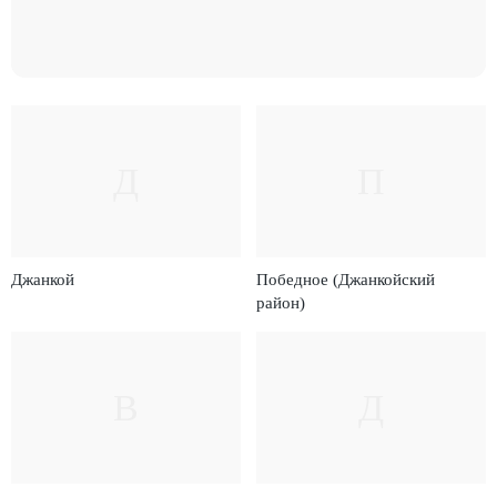
Д
П
Джанкой
Победное (Джанкойский
район)
В
Д