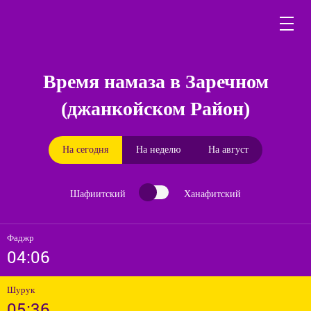
Время намаза в Заречном
(джанкойском Район)
На сегодня
На неделю
На август
Шафиитский
Ханафитский
Фаджр
04:06
Шурук
05:36