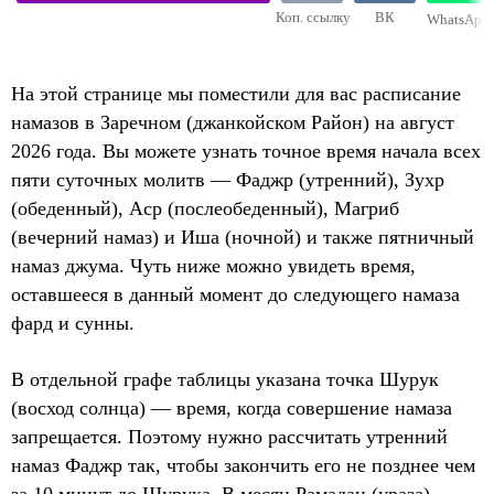
Коп. ссылку
ВК
WhatsApp
На этой странице мы поместили для вас расписание
намазов в Заречном (джанкойском Район) на август
2026 года. Вы можете узнать точное время начала всех
пяти суточных молитв — Фаджр (утренний), Зухр
(обеденный), Аср (послеобеденный), Магриб
(вечерний намаз) и Иша (ночной) и также пятничный
намаз джума. Чуть ниже можно увидеть время,
оставшееся в данный момент до следующего намаза
фард и сунны.
В отдельной графе таблицы указана точка Шурук
(восход солнца) — время, когда совершение намаза
запрещается. Поэтому нужно рассчитать утренний
намаз Фаджр так, чтобы закончить его не позднее чем
за 10 минут до Шурука. В месяц Рамадан (ураза)