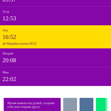
Зухр
12:53
Аср
16:52
До Магриба осталось 00:22
Магриб
20:08
Иша
22:02
Время намаза под рукой, сохрани
себе или отправь другу.