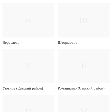
В
Ш
Вересаево
Штормовое
У
Р
Уютное (Сакский район)
Ромашкино (Сакский район)
Н
М