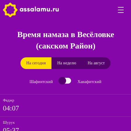
Время намаза в Весёловке
(сакском Район)
На сегодня
На неделю
На август
Шафиитский
Ханафитский
Фаджр
04:07
Шурук
05:37