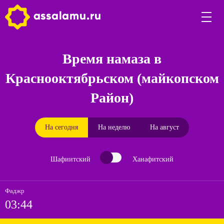
Время намаза в
Краснооктябрьском (майкопском
Район)
На сегодня
На неделю
На август
Шафиитский
Ханафитский
Фаджр
03:44