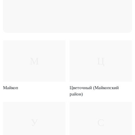
М
Ц
Майкоп
Цветочный (Майкопский
район)
У
С