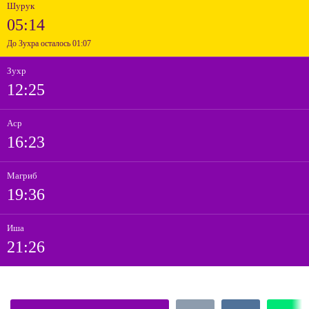
Шурук
05:14
До Зухра осталось 01:07
Зухр
12:25
Аср
16:23
Магриб
19:36
Иша
21:26