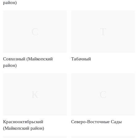
район)
С
Т
Совхозный (Майкопский
Табачный
район)
К
С
Краснооктябрьский
Северо-Восточные Сады
(Майкопский район)