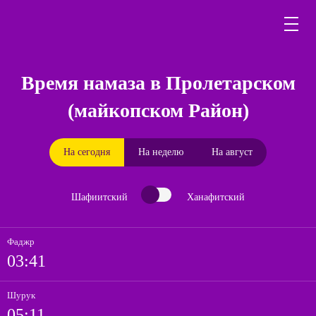
Время намаза в Пролетарском
(майкопском Район)
На сегодня
На неделю
На август
Шафиитский
Ханафитский
Фаджр
03:41
Шурук
05:11