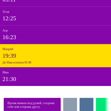
Зухр
12:25
Аср
16:23
Магриб
19:39
До Иша осталось 01:40
Иша
21:30
Время намаза под рукой, сохрани
себе или отправь другу.