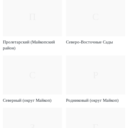
П
С
Пролетарский (Майкопский
Северо-Восточные Сады
район)
С
Р
Северный (округ Майкоп)
Родниковый (округ Майкоп)
З
Г