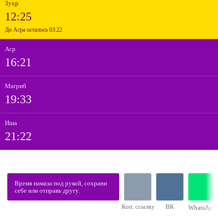
Зухр
12:25
До Асра осталось 03:22
Аср
16:21
Магриб
19:33
Иша
21:22
Время намаза под рукой, сохрани
себе или отправь другу.
Коп. ссылку
ВК
WhatsApp