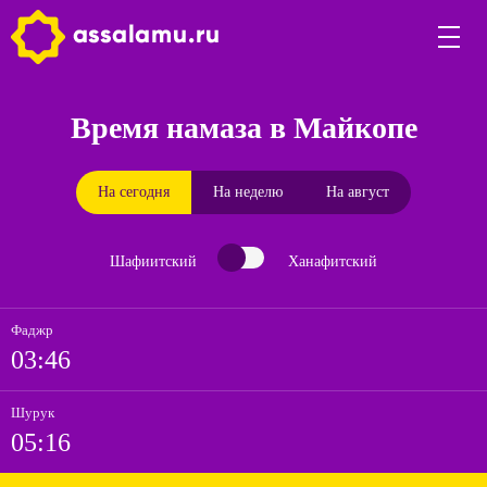
Время намаза в Майкопе
На сегодня
На неделю
На август
Шафиитский
Ханафитский
Фаджр
03:46
Шурук
05:16