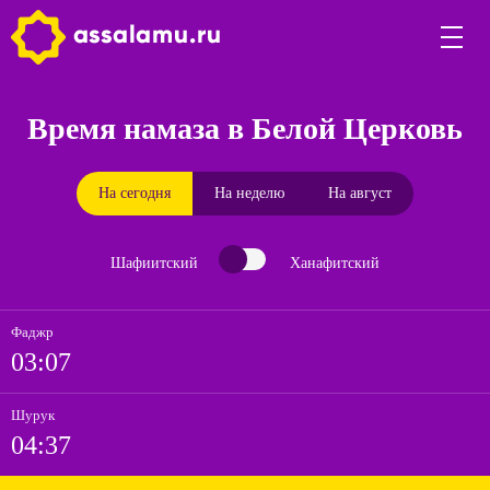
Время намаза в Белой Церковь
На сегодня
На неделю
На август
Шафиитский
Ханафитский
Фаджр
03:07
Шурук
04:37