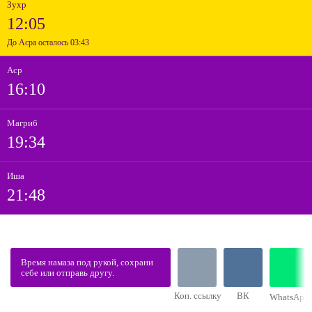
Зухр
12:05
До Асра осталось 03:43
Аср
16:10
Магриб
19:34
Иша
21:48
Время намаза под рукой, сохрани
себе или отправь другу.
Коп. ссылку
ВК
WhatsApp