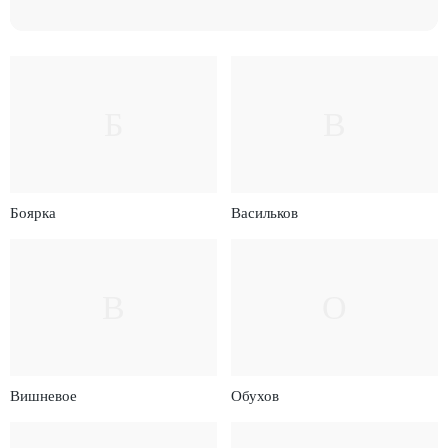
Б
В
Боярка
Васильков
В
О
Вишневое
Обухов